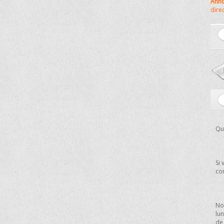
Anno
dire
Que
Si 
co
No
lun
de 