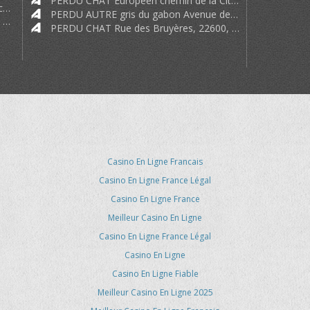
PERDU CHAT Europeen chemin de la Citadelle, isle d'abeau 38080
Carlyne59 => Peut-être ce serait lui avec 4 ans de plus sait-on jamais ?! https:
PERDU AUTRE gris du gabon Avenue de Piclaouey, 33950, Lège-Cap-Ferret, France
si
PERDU CHAT Rue des Bruyères, 22600, La Motte, France
Casino En Ligne Francais
Casino En Ligne France Légal
Casino En Ligne France
Meilleur Casino En Ligne
Casino En Ligne France Légal
Casino En Ligne
Casino En Ligne Fiable
Meilleur Casino En Ligne 2025