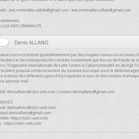
ils :
anti.criminalite.cellule@gmail.com
/
anti.criminalite.cellule@gmail.com
rdialement
LLULE ANTI CRIMINALITE
Denis ALLANO
usieurs escrocs tentent quotidiennement par des moyens connus ou inconnus 
ticuliers et des entreprises.On constate notamment que les cas de fraude se son
urs.L'Organisme Internationale de Lutte Contre la Cybercriminalité en abrégé O.
rticulière jusqu’au remboursement du montant escroqué voire le dédommagem
à victimes des différents types d'escroqueries.Si vous en êtes victime d'arnaque
re adresse mail :
ail:
denisallano@oilcc-unit.com
/
contact.denisallano@gmail.com
NTACT:
mail:
denisallano@oilcc-unit.com
ntact.denisallano@gmail.com
eWeb: https://oilcc-unit.com
 : https://oilcc-unit.com