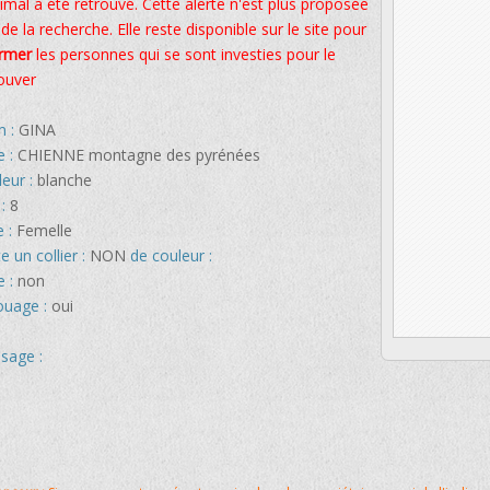
imal a été retrouvé. Cette alerte n'est plus proposée
 de la recherche. Elle reste disponible sur le site pour
ormer
les personnes qui se sont investies pour le
ouver
 :
GINA
e :
CHIENNE montagne des pyrénées
leur :
blanche
 :
8
e :
Femelle
e un collier :
NON
de couleur :
e :
non
ouage :
oui
sage :