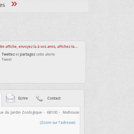
»
ées
te affiche, envoyez la à vos amis, affichez-la....
Twettez
et
partagez
cette alerte
Tweet
Ecrire
Contact
ue du Jardin Zoologique
-
68100
-
Mulhouse
-
Email :
(Zoom sur l'adresse)
Indiquez un email correct, po
Votre message :