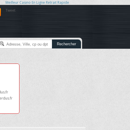
Meilleur Casino En Ligne Retrait Rapide
Tweet
Rechercher
dus.fr
erdus.fr