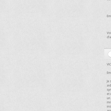
Ema
Vo
d’a
VI
Ema
Je 
aid
sym
et 
un 
mis
ins
arn