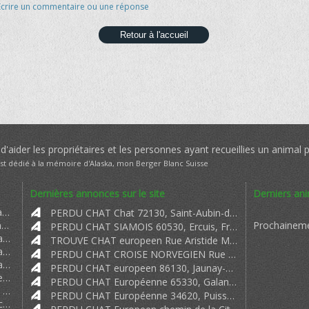
Ecrire un commentaire ou une réponse
Retour à l'accueil
'aider les propriétaires et les personnes ayant recueillies un animal 
est dédié à la mémoire d'Alaska, mon Berger Blanc Suisse
Dernières annonces sur le site
Derniers an
SergeLéo => Encore un grand merci à la dame de Zuydcothe qui la récupété. Cett
PERDU CHAT Chat 72130, Saint-Aubin-de-Locquenay, France
Denis ALLANO => Plusieurs escrocs tentent quotidiennement par des moyens connus ou inc
Prochaineme
PERDU CHAT SIAMOIS 60530, Ercuis, France
CENTRE ANTI FRAUDE => Tout acte d'arnaque doit être signalé au service du centre antifraud
TROUVE CHAT europeen Rue Aristide Maillol, 44570, Trignac, France
CENTRE ANTI FRAUDE => Tout acte d'arnaque doit être signalé au service du centre antifraud
PERDU CHAT CROISE NORVEGIEN Rue Principale, 25210, Les Fontenelles, France
CENTRE ANTI FRAUDE => Tout acte d'arnaque doit être signalé au service du centre antifraud
PERDU CHAT europeen 86130, Jaunay-Clan, France
Greegorty => Il y a quelques mois je cherchais un courtier Crpto pour trader et j'
PERDU CHAT Européenne 65330, Galan, France
lalegitimate => You can apply for a loan anywhere and anytime in your convenient locat
PERDU CHAT Européenne 34620, Puisserguier, France
Carlyne59 => Peut-être ce serait lui avec 4 ans de plus sait-on jamais ?! https: