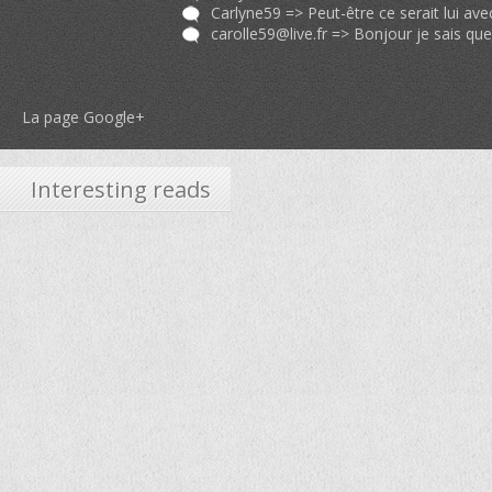
carolle59@live.fr
=> Bonjour je sais que mon message ne convient pas aux règlements du 
La page Google+
Interesting reads