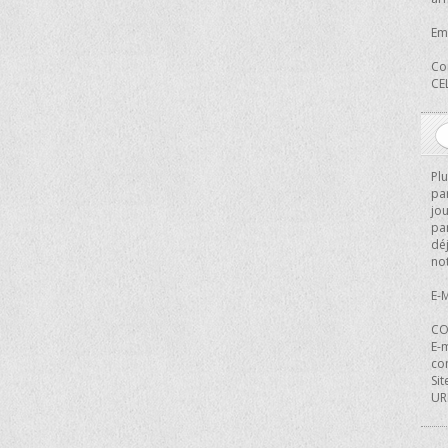
Ema
Co
CE
Pl
par
jo
pa
déj
not
E-M
CO
E-
co
Sit
URL