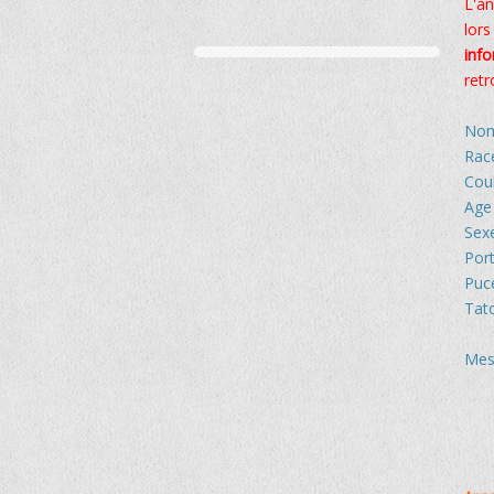
L'an
lors
inf
retr
Nom
Rac
Cou
Age
Sex
Port
Puc
Tat
Mes