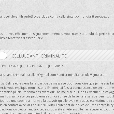
il :
cellule-antifraude@cyberdude.com
/
celluleinterpolmondial@europe.com
us pouvez effectuer un signalement même si vous n’avez pas subi de perte financ
utres tentatives d’escroquerie.
CELLULE ANTI CRIMINALITE
CTIME D’ARNAQUE SUR INTERNET QUE FAIRE !!!
ils :
anti.criminalite.cellule@gmail.com
/
anti.criminalite.cellule@gmail.com
suis Céline et je viens faire part de ce message pour vous dire que je me suis 
er.Je vous explique mon histoire.En effet j'ai fais la connaissance de cet homm
pathisé plusieurs semaines avant qu'il ne me dise qu'il doit effectuer un voyag
une fois sur place ces problèmes et moi éprise de lui je lui faisais parvenir to
jour ou une copine a moi m'a fait savoir qu'elle avait elle aussi été victime de c
e en contact avec Mr Eric BLANCHARD lieutenant de police de lutte contre la cyb
tructions du Lieutenant Eric cet escroc a été arrêté ensuite j'ai récupérer tout 
aque de ce genre contacter le il saura quoi faire pour vous aidez.