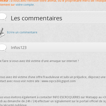
nceur :
Si vous avez retrouvé votre animal, ou le propriétaire merci de l'indiqu
ctement sur
votre compte
.
Les commentaires
Ecrire un commentaire
Infos123
 faire si vous avez été victime d'une arnaque sur internet ?
vous avez été victime d’une offre frauduleuse et subi un préjudice, déposez une
ntact avec nous voir notre site : www.oipcs.blogspot.com
us vous invitons également à contacter INFO ESCROQUERIES sur Watsapp au +33
di au dimanche de 24h / 24) effectuer un signalement sur le portail officiel de s
la sécurité publique .