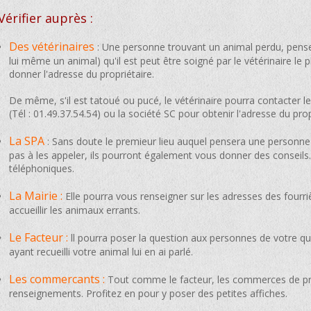
Vérifier auprès :
Des vétérinaires
: Une personne trouvant un animal perdu, penser
lui même un animal) qu'il est peut être soigné par le vétérinaire le p
donner l'adresse du propriétaire.
De même, s'il est tatoué ou pucé, le vétérinaire pourra contacter le
(Tél : 01.49.37.54.54) ou la société SC pour obtenir l'adresse du prop
La SPA
: Sans doute le premieur lieu auquel pensera une personne a
pas à les appeler, ils pourront également vous donner des conseils
téléphoniques.
La Mairie :
Elle pourra vous renseigner sur les adresses des fourri
accueillir les animaux errants.
Le Facteur :
ll pourra poser la question aux personnes de votre qua
ayant recueilli votre animal lui en ai parlé.
Les commercants :
Tout comme le facteur, les commerces de pr
renseignements. Profitez en pour y poser des petites affiches.