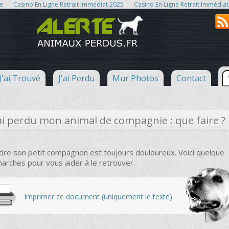
ne
Casino En Ligne Retrait Immédiat 2025
Casino En Ligne Retrait Immédiat
J'ai Trouvé
J'ai Perdu
Mur Photos
Contact
'ai perdu mon animal de compagnie : que faire ?
dre son petit compagnon est toujours douloureux. Voici quelque
arches pour vous aider à le retrouver.
Imprimer ce document (uniquement le texte)