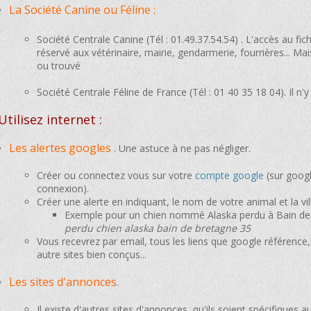
La Société Canine ou Féline :
Société Centrale Canine (Tél : 01.49.37.54.54) . L'accès au fi
réservé aux vétérinaire, mairie, gendarmerie, fourrières... M
ou trouvé
Société Centrale Féline de France (Tél : 01 40 35 18 04). Il n'y
Utilisez internet :
Les alertes googles
. Une astuce à ne pas négliger.
Créer ou connectez vous sur votre
compte google
(sur google
connexion).
Créer une alerte en indiquant, le nom de votre animal et la vi
Exemple pour un chien nommé Alaska perdu à Bain de bre
perdu chien alaska bain de bretagne 35
Vous recevrez par email, tous les liens que google référence,
autre sites bien conçus...
Les sites d'annonces
.
Il existe d'autres sites d'annonces, qu'ils soient spécifiques