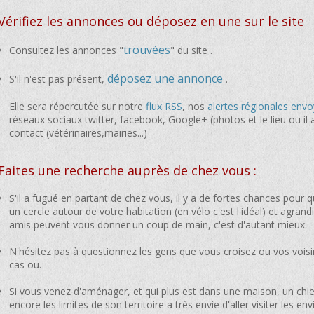
Vérifiez les annonces ou déposez en une sur le site
trouvées
Consultez les annonces "
" du site .
déposez une annonce
S'il n'est pas présent,
.
Elle sera répercutée sur notre
flux RSS
, nos
alertes régionales envo
réseaux sociaux twitter, facebook, Google+ (photos et le lieu ou il 
contact (vétérinaires,mairies...)
Faites une recherche auprès de chez vous :
S'il a fugué en partant de chez vous, il y a de fortes chances pour qu'
un cercle autour de votre habitation (en vélo c'est l'idéal) et agran
amis peuvent vous donner un coup de main, c'est d'autant mieux.
N'hésitez pas à questionnez les gens que vous croisez ou vos vois
cas ou.
Si vous venez d'aménager, et qui plus est dans une maison, un chie
encore les limites de son territoire a très envie d'aller visiter les e