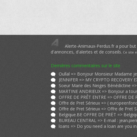
Alerte-Animaux-Perdus.fr a pour but d
d'annonces, d'alertes et de conseils.
Ce site 
Dernières commentaires sur le site
Offre de Pret Sérieux => (
europeenfondssocial@gmail.co
Offre de
BUREAU CENTRAL => E-mail :
jean.pierrebrauoirccunit@gmail.c