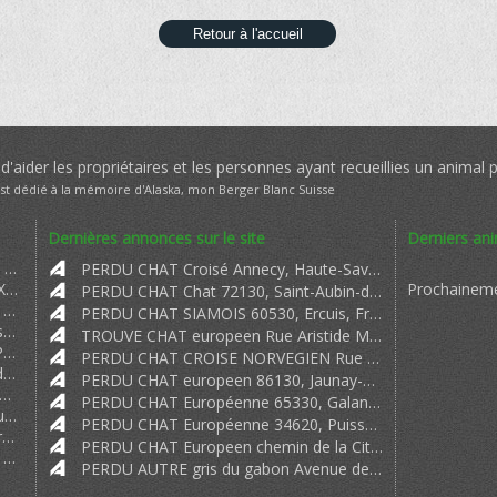
Retour à l'accueil
'aider les propriétaires et les personnes ayant recueillies un animal 
est dédié à la mémoire d'Alaska, mon Berger Blanc Suisse
Dernières annonces sur le site
Derniers an
Oullal => Bonjour Monsieur Madame je me présente à vous. Je suis Madame Oull
PERDU CHAT Croisé Annecy, Haute-Savoie, France
JENNIFER => MY CRYPTO RECOVERY EXPERIENCE 2024 WARNING: Scammers BEWARE! I'm abou
Prochaineme
PERDU CHAT Chat 72130, Saint-Aubin-de-Locquenay, France
Soeur Marie des Neiges Bénédictine => Nous venons de trouver un chat semblable au vôtre. Sa photo est sur p
PERDU CHAT SIAMOIS 60530, Ercuis, France
MARTINE ANDRIEUX => Bonjour a tous Victimes Je me suis fait arnaquer et je vous raconte do
TROUVE CHAT europeen Rue Aristide Maillol, 44570, Trignac, France
OFFRE DE PRÊT ENTRE => OFFRE DE PRÊT ENTRE PARTICULIER SÉRIEUX EN 72H A 0 80 EN FRANCE FR
PERDU CHAT CROISE NORVEGIEN Rue Principale, 25210, Les Fontenelles, France
m
) Offre de pret entre particulier rapi
PERDU CHAT europeen 86130, Jaunay-Clan, France
 Pret Sérieux => Offre de Pret Sérieux et Rapide 24H;72h;2 9 particulier.ch particul
PERDU CHAT Européenne 65330, Galan, France
Belgique.BE OFFRE DE PRËT => Belgique.BE OFFRE DE PRËT ENTRE PARTICULIER Très sérieux et rapide
PERDU CHAT Européenne 34620, Puisserguier, France
om
OIRCC un organisme i
PERDU CHAT Europeen chemin de la Citadelle, isle d'abeau 38080
loans => Do you need a loan are you in debts did your bank say no We offer pers
PERDU AUTRE gris du gabon Avenue de Piclaouey, 33950, Lège-Cap-Ferret, France