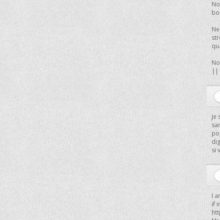
No
bo
Ne 
str
qu
No
||
Je
san
pou
di
si 
I a
if
ht