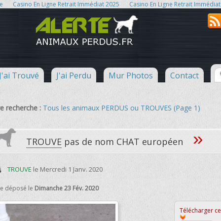
ne
Casino En Ligne Retrait Immédiat 2025
Casino En Ligne Retrait Immédiat
J'ai Trouvé
J'ai Perdu
Mur Photos
Contact
e recherche :
Tous les animaux PERDUS ou TROUVES (Page 1)
»
TROUVE
pas de nom CHAT européen
TROUVE
le
Mercredi 1 Janv. 2020
te déposé le
Dimanche 23 Fév. 2020
Télécharger cet