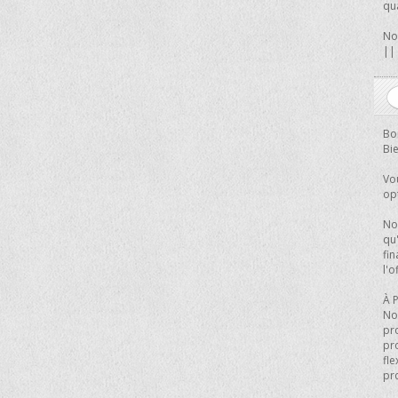
qu
No
||
Bo
Bi
Vo
op
Nov
qu'
fin
l'
À 
No
pro
pr
fle
pr