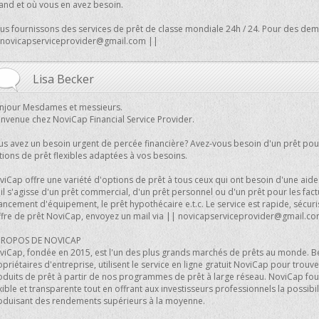
and et où vous en avez besoin.
us fournissons des services de prêt de classe mondiale 24h / 24. Pour des dema
novicapserviceprovider@gmail.com
||
Lisa Becker
njour Mesdames et messieurs.
envenue chez NoviCap Financial Service Provider.
us avez un besoin urgent de percée financière? Avez-vous besoin d'un prêt pou
tions de prêt flexibles adaptées à vos besoins.
iCap offre une variété d'options de prêt à tous ceux qui ont besoin d'une aide f
il s'agisse d'un prêt commercial, d'un prêt personnel ou d'un prêt pour les factu
ancement d'équipement, le prêt hypothécaire e.t.c. Le service est rapide, sécuri
offre de prêt NoviCap, envoyez un mail via ||
novicapserviceprovider@gmail.c
PROPOS DE NOVICAP
viCap, fondée en 2015, est l'un des plus grands marchés de prêts au monde. Be
priétaires d'entreprise, utilisent le service en ligne gratuit NoviCap pour trou
oduits de prêt à partir de nos programmes de prêt à large réseau. NoviCap fou
xible et transparente tout en offrant aux investisseurs professionnels la possibil
oduisant des rendements supérieurs à la moyenne.