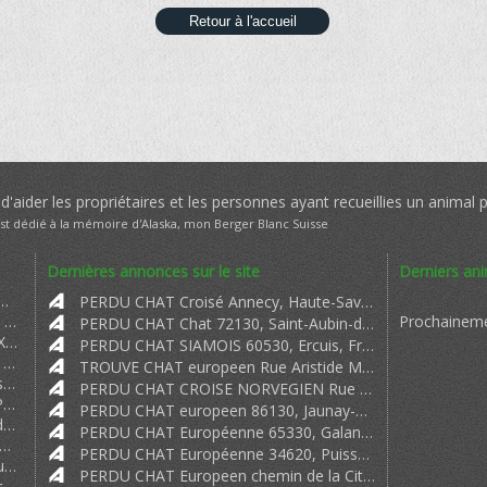
Retour à l'accueil
'aider les propriétaires et les personnes ayant recueillies un animal 
est dédié à la mémoire d'Alaska, mon Berger Blanc Suisse
Dernières annonces sur le site
Derniers an
Alerte déposé le Mercredi 22 Aout 2018 RETROUVE RETROUVE
PERDU CHAT Croisé Annecy, Haute-Savoie, France
Oullal => Bonjour Monsieur Madame je me présente à vous. Je suis Madame Oull
Prochaineme
PERDU CHAT Chat 72130, Saint-Aubin-de-Locquenay, France
JENNIFER => MY CRYPTO RECOVERY EXPERIENCE 2024 WARNING: Scammers BEWARE! I'm abou
PERDU CHAT SIAMOIS 60530, Ercuis, France
Soeur Marie des Neiges Bénédictine => Nous venons de trouver un chat semblable au vôtre. Sa photo est sur p
TROUVE CHAT europeen Rue Aristide Maillol, 44570, Trignac, France
MARTINE ANDRIEUX => Bonjour a tous Victimes Je me suis fait arnaquer et je vous raconte do
PERDU CHAT CROISE NORVEGIEN Rue Principale, 25210, Les Fontenelles, France
OFFRE DE PRÊT ENTRE => OFFRE DE PRÊT ENTRE PARTICULIER SÉRIEUX EN 72H A 0 80 EN FRANCE FR
PERDU CHAT europeen 86130, Jaunay-Clan, France
m
) Offre de pret entre particulier rapi
PERDU CHAT Européenne 65330, Galan, France
 Pret Sérieux => Offre de Pret Sérieux et Rapide 24H;72h;2 9 particulier.ch particul
PERDU CHAT Européenne 34620, Puisserguier, France
Belgique.BE OFFRE DE PRËT => Belgique.BE OFFRE DE PRËT ENTRE PARTICULIER Très sérieux et rapide
PERDU CHAT Europeen chemin de la Citadelle, isle d'abeau 38080
om
OIRCC un organisme i