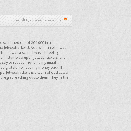
Lundi 3 Juin 2024 à 02:54:19
t scammed out of $64,000 in a
ound Jetwebhackers!. As a woman who was
tment was a scam. I was left feeling
then I stumbled upon Jetwebhackers, and
ssly to recover not only my initial
 so grateful to have my money back. If
hope. Jetwebhackers is a team of dedicated
t regret reaching out to them. They're the