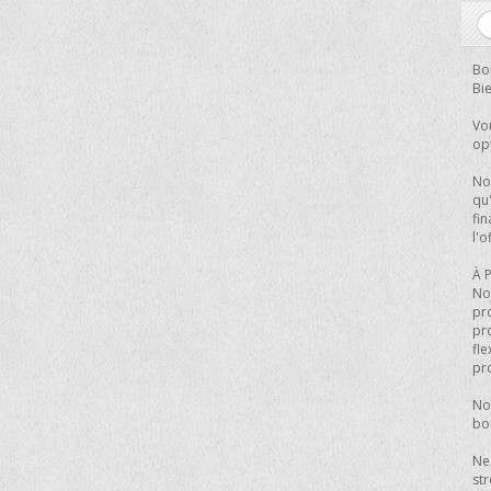
Bo
Bi
Vo
op
Nov
qu'
fin
l'
À 
No
pro
pr
fle
pr
No
bo
Ne 
str