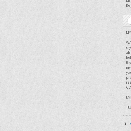
Mr
Re
MY
WA
cr
alr
he
the
in
you
pro
rea
CO
EM
TE