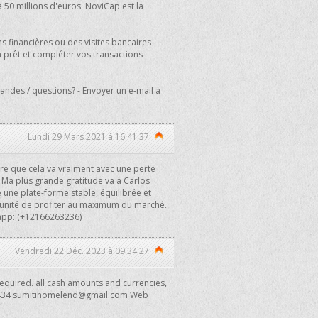
 50 millions d'euros. NoviCap est la
s financières ou des visites bancaires
un prêt et compléter vos transactions
ndes / questions? - Envoyer un e-mail à
Lundi 29 Mars 2021 à 16:41:37
ire que cela va vraiment avec une perte
. Ma plus grande gratitude va à Carlos
 une plate-forme stable, équilibrée et
unité de profiter au maximum du marché.
sapp: (+12166263236)
Vendredi 22 Déc. 2023 à 09:34:27
 required. all cash amounts and currencies,
434
sumitihomelend@gmail.com
Web