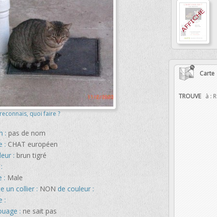
Carte
TROUVE
à :
R
 reconnais, quoi faire ?
 :
pas de nom
e :
CHAT européen
leur :
brun tigré
:
e :
Male
e un collier :
NON
de couleur :
 :
ouage :
ne sait pas