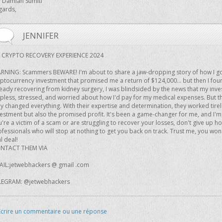
. Damian Sumiti
gards,
JENNIFER
 CRYPTO RECOVERY EXPERIENCE 2024
RNING: Scammers BEWARE! I'm about to share a jaw-dropping story of how I go
yptocurrency investment that promised me a return of $124,000... but then I f
eady recovering from kidney surgery, I was blindsided by the news that my inves
lpless, stressed, and worried about how I'd pay for my medical expenses. But 
y changed everything. With their expertise and determination, they worked tirele
vestment but also the promised profit. It's been a game-changer for me, and I'm
're a victim of a scam or are struggling to recover your losses, don't give up 
fessionals who will stop at nothing to get you back on track. Trust me, you won'
l deal!
NTACT THEM VIA
AIL:jetwebhackers @ gmail .com
LEGRAM: @jetwebhackers
Ecrire un commentaire ou une réponse