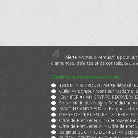
Alerte-Animaux-Perdus.fr a pour but d
d'annonces, d'alertes et de conseils.
Ce site 
Dernières commentaires sur le site
Tyssia => RETROUVE! 
Offre de Pret Sérieux => (
europeenfondssocial@gmail.co
Offre de
BUREAU CENTRAL => E-mail :
jean.pierrebrauoirccunit@gmail.c