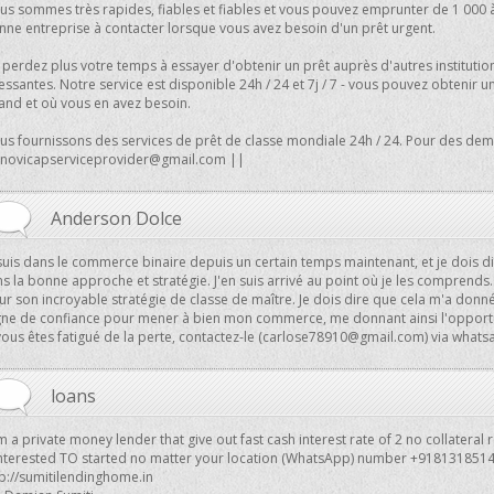
us sommes très rapides, fiables et fiables et vous pouvez emprunter de 1 000 à
nne entreprise à contacter lorsque vous avez besoin d'un prêt urgent.
perdez plus votre temps à essayer d'obtenir un prêt auprès d'autres institution
essantes. Notre service est disponible 24h / 24 et 7j / 7 - vous pouvez obtenir 
and et où vous en avez besoin.
us fournissons des services de prêt de classe mondiale 24h / 24. Pour des dema
novicapserviceprovider@gmail.com
||
Anderson Dolce
 suis dans le commerce binaire depuis un certain temps maintenant, et je dois d
s la bonne approche et stratégie. J'en suis arrivé au point où je les comprends
r son incroyable stratégie de classe de maître. Je dois dire que cela m'a donné
gne de confiance pour mener à bien mon commerce, me donnant ainsi l'opport
vous êtes fatigué de la perte, contactez-le (
carlose78910@gmail.com
) via what
loans
m a private money lender that give out fast cash interest rate of 2 no collateral
 interested TO started no matter your location (WhatsApp) number +918131851
tp://sumitilendinghome.in