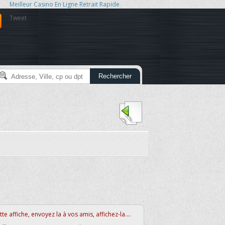
Meilleur Casino En Ligne Retrait Rapide
Tweet
Rechercher
te affiche, envoyez la à vos amis, affichez-la....