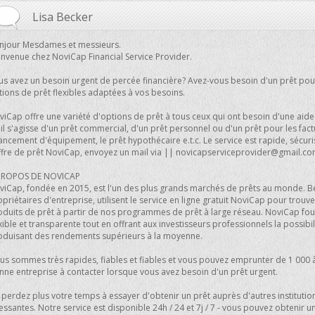
Lisa Becker
njour Mesdames et messieurs.
envenue chez NoviCap Financial Service Provider.
us avez un besoin urgent de percée financière? Avez-vous besoin d'un prêt pou
tions de prêt flexibles adaptées à vos besoins.
iCap offre une variété d'options de prêt à tous ceux qui ont besoin d'une aide f
il s'agisse d'un prêt commercial, d'un prêt personnel ou d'un prêt pour les factu
ancement d'équipement, le prêt hypothécaire e.t.c. Le service est rapide, sécuri
offre de prêt NoviCap, envoyez un mail via ||
novicapserviceprovider@gmail.c
PROPOS DE NOVICAP
viCap, fondée en 2015, est l'un des plus grands marchés de prêts au monde. Be
priétaires d'entreprise, utilisent le service en ligne gratuit NoviCap pour trou
oduits de prêt à partir de nos programmes de prêt à large réseau. NoviCap fou
xible et transparente tout en offrant aux investisseurs professionnels la possibil
oduisant des rendements supérieurs à la moyenne.
us sommes très rapides, fiables et fiables et vous pouvez emprunter de 1 000 à
nne entreprise à contacter lorsque vous avez besoin d'un prêt urgent.
perdez plus votre temps à essayer d'obtenir un prêt auprès d'autres institution
essantes. Notre service est disponible 24h / 24 et 7j / 7 - vous pouvez obtenir 