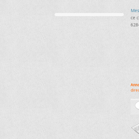
Mes
ce c
628
Anno
dire