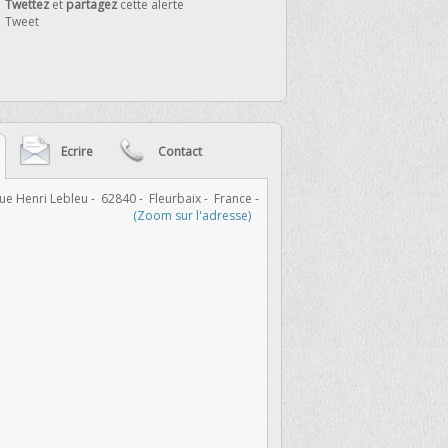
Twettez
et
partagez
cette alerte
Tweet
Ecrire
Contact
ue Henri Lebleu
-
62840
-
Fleurbaix
-
France
-
Email :
(Zoom sur l'adresse)
Indiquez un email correct, po
Votre message :
Les données relatives à votre connexio