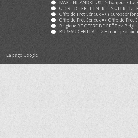
Offre de Pret Sérieux => (
europeenfondssocial@gmail.co
Offre de
BUREAU CENTRAL => E-mail :
jean.pierrebrauoirccunit@gmail.c
La page Google+