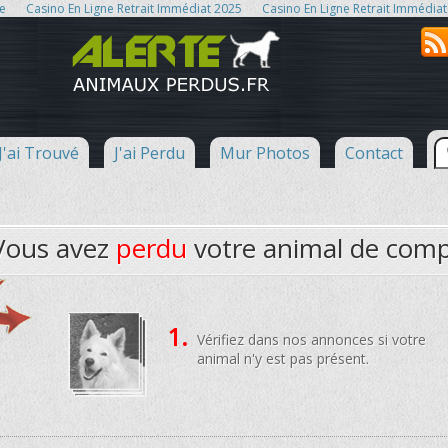
ne
Casino En Ligne Retrait Immédiat 2025
Casino En Ligne Retrait Immédiat
J'ai Trouvé
J'ai Perdu
Mur Photos
Contact
ous avez
perdu
votre animal de com
1.
Vérifiez dans nos annonces si votre
animal n'y est pas présent.