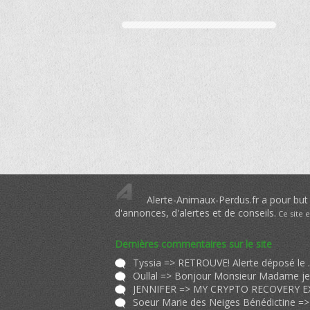
Alerte-Animaux-Perdus.fr a pour but d
d'annonces, d'alertes et de conseils.
Ce site 
Dernières commentaires sur le site
Tyssia => RETROUVE! 