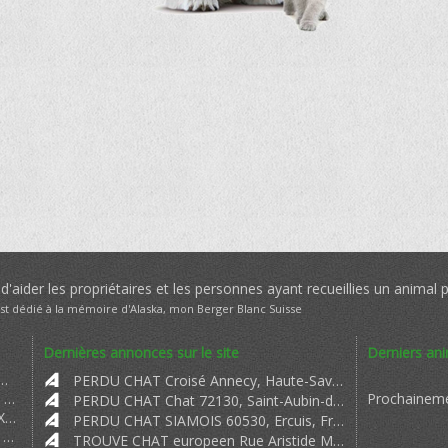
'aider les propriétaires et les personnes ayant recueillies un animal 
est dédié à la mémoire d'Alaska, mon Berger Blanc Suisse
Dernières annonces sur le site
Derniers an
Alerte déposé le Mercredi 22 Aout 2018 RETROUVE RETROUVE
PERDU CHAT Croisé Annecy, Haute-Savoie, France
Oullal => Bonjour Monsieur Madame je me présente à vous. Je suis Madame Oull
Prochaineme
PERDU CHAT Chat 72130, Saint-Aubin-de-Locquenay, France
JENNIFER => MY CRYPTO RECOVERY EXPERIENCE 2024 WARNING: Scammers BEWARE! I'm abou
PERDU CHAT SIAMOIS 60530, Ercuis, France
Soeur Marie des Neiges Bénédictine => Nous venons de trouver un chat semblable au vôtre. Sa photo est sur p
TROUVE CHAT europeen Rue Aristide Maillol, 44570, Trignac, France