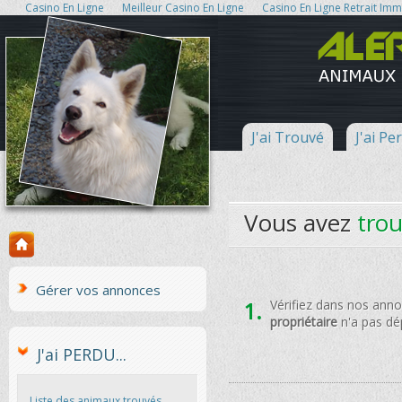
Casino En Ligne
Meilleur Casino En Ligne
Casino En Ligne Retrait Im
J'ai Trouvé
J'ai Pe
Vous avez
tro
Gérer vos annonces
1.
Vérifiez dans nos ann
propriétaire
n'a pas dé
J'ai PERDU...
Liste des animaux trouvés