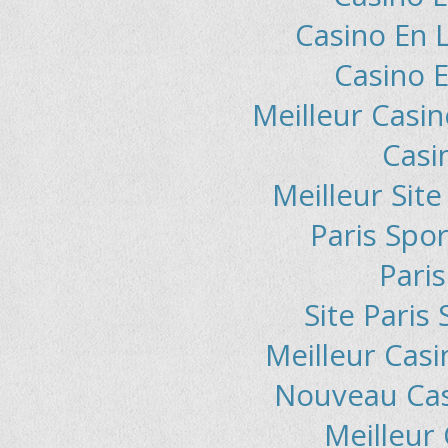
Casino En L
Casino E
Meilleur Casin
Casi
Meilleur Sit
Paris Spor
Paris
Site Paris 
Meilleur Casi
Nouveau Casi
Meilleur