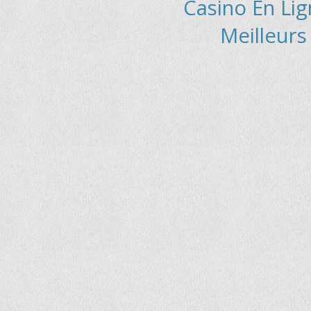
Casino En Lig
Meilleurs