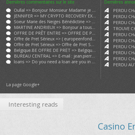
Dernières commentaires sur le site
Dernières annon
Oullal => Bonjour Monsieur Madame je me présente à vous. Je suis Madame Oull
JENNIFER => MY CRYPTO RECOVERY EXPERIENCE 2024 WARNING: Scammers BEWARE! I'm abou
Soeur Marie des Neiges Bénédictine => Nous venons de trouver un chat semblable au vôtre. Sa photo est sur p
MARTINE ANDRIEUX => Bonjour a tous Victimes Je me suis fait arnaquer et je vous raconte do
OFFRE DE PRÊT ENTRE => OFFRE DE PRÊT ENTRE PARTICULIER SÉRIEUX EN 72H A 0 80 EN FRANCE FR
Offre de Pret Sérieux => (
europeenfondssocial@gmail.com
) O
Offre de Pret Sérieux => Offre de Pret Sérieux et Rapide 24H;72h;2 9 particulier.ch particul
Belgique.BE OFFRE DE PRËT => Belgique.BE OFFRE DE PRËT ENTRE PARTICULIER Très sérieux et rapide
BUREAU CENTRAL => E-mail :
jean.pierrebrauoirccunit@gmail.com
loans => Do you need a loan are you in debts did your bank say no We offer pers
La page Google+
Interesting reads
Casino E