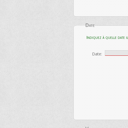
Date
Indiquez à quelle date i
Date: