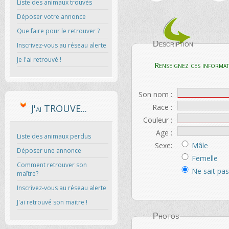
Liste des animaux trouvés
Déposer votre annonce
Que faire pour le retrouver ?
Description
Inscrivez-vous au réseau alerte
Je l'ai retrouvé !
Renseignez ces informa
Son nom :
J'ai TROUVE...
Race :
Couleur :
Age :
Liste des animaux perdus
Sexe:
Mâle
Déposer une annonce
Femelle
Comment retrouver son
Ne sait pas
maître?
Inscrivez-vous au réseau alerte
J'ai retrouvé son maitre !
Photos