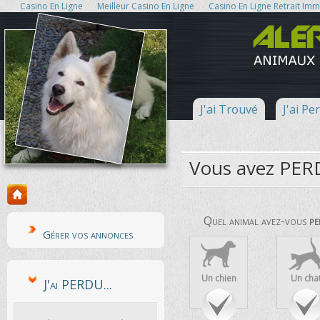
Casino En Ligne
Meilleur Casino En Ligne
Casino En Ligne Retrait Im
J'ai Trouvé
J'ai Pe
Vous avez PER
Quel animal avez-vous
pe
Gérer vos annonces
Un chien
Un cha
J'ai PERDU...