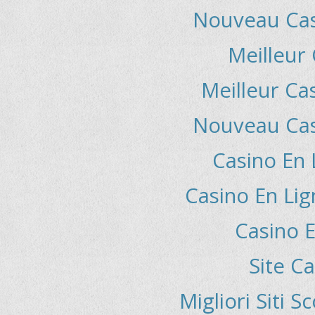
Nouveau Casi
Meilleur
Meilleur Ca
Nouveau Casi
Casino En 
Casino En Li
Casino E
Site C
Migliori Siti