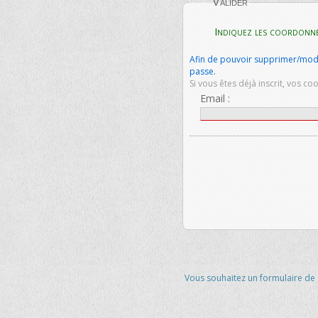
Valider
Indiquez les coordonnée
Afin de pouvoir supprimer/modi
passe.
Si vous êtes déjà inscrit, vos 
Email :
Vous souhaitez un formulaire de c