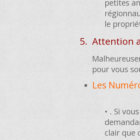
petites a
régionnau
le propri
5. Attention 
Malheureuseme
pour vous sou
Les Numéros
• . Si vo
demandant
clair que