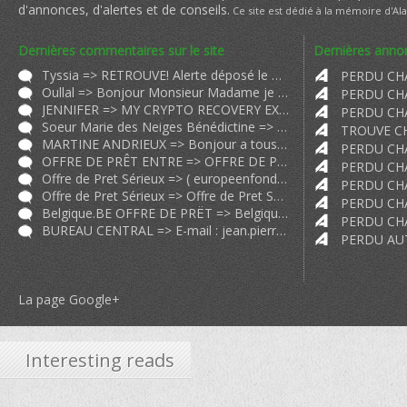
d'annonces, d'alertes et de conseils.
Ce site est dédié à la mémoire d'Al
Dernières commentaires sur le site
Dernières annon
Tyssia => RETROUVE! Alerte déposé le Mercredi 22 Aout 2018 RETROUVE RETROUVE
Oullal => Bonjour Monsieur Madame je me présente à vous. Je suis Madame Oull
JENNIFER => MY CRYPTO RECOVERY EXPERIENCE 2024 WARNING: Scammers BEWARE! I'm abou
Soeur Marie des Neiges Bénédictine => Nous venons de trouver un chat semblable au vôtre. Sa photo est sur p
MARTINE ANDRIEUX => Bonjour a tous Victimes Je me suis fait arnaquer et je vous raconte do
OFFRE DE PRÊT ENTRE => OFFRE DE PRÊT ENTRE PARTICULIER SÉRIEUX EN 72H A 0 80 EN FRANCE FR
Offre de Pret Sérieux => (
europeenfondssocial@gmail.com
) O
Offre de Pret Sérieux => Offre de Pret Sérieux et Rapide 24H;72h;2 9 particulier.ch particul
Belgique.BE OFFRE DE PRËT => Belgique.BE OFFRE DE PRËT ENTRE PARTICULIER Très sérieux et rapide
BUREAU CENTRAL => E-mail :
jean.pierrebrauoirccunit@gmail.com
La page Google+
Interesting reads