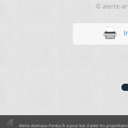
© alerte-a
Im
Alerte-Animaux-Perdus.fr a pour but d'aider les propriétaire