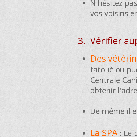
N'hésitez pas
vos voisins e
3. Vérifier au
Des vétéri
tatoué ou puc
Centrale Cani
obtenir l'adr
De même il es
La SPA
: Le 