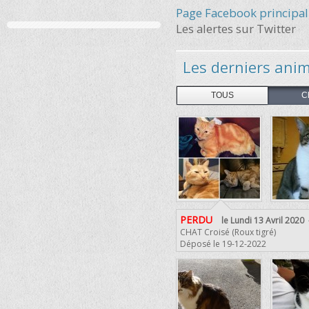
Page Facebook principal
Les alertes sur Twitter
Les derniers ani
TOUS
TOUS
C
PERDU
le Lundi 13 Avril 2020
CHAT Croisé (Roux tigré)
PERDU le Lundi 13
PERDU le
Déposé le 19-12-2022