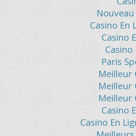
Casi
Nouveau 
Casino En 
Casino E
Casino 
Paris Sp
Meilleur
Meilleur
Meilleur
Casino E
Casino En Lig
Meilleurs