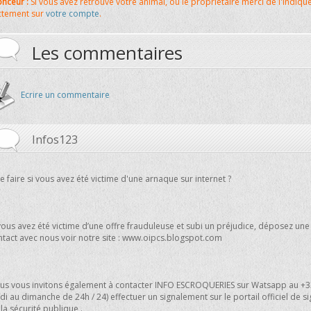
nceur :
Si vous avez retrouvé votre animal, ou le propriétaire merci de l'indiqu
ctement sur
votre compte
.
Les commentaires
Ecrire un commentaire
Infos123
 faire si vous avez été victime d'une arnaque sur internet ?
vous avez été victime d’une offre frauduleuse et subi un préjudice, déposez une
ntact avec nous voir notre site : www.oipcs.blogspot.com
us vous invitons également à contacter INFO ESCROQUERIES sur Watsapp au +33
di au dimanche de 24h / 24) effectuer un signalement sur le portail officiel de s
la sécurité publique .