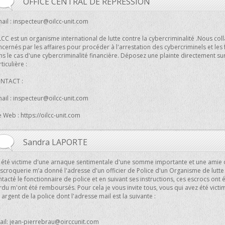
OFFICE CENTRAL DE REPRESSION
ail :
inspecteur@oilcc-unit.com
CC est un organisme international de lutte contre la cybercriminalité .Nous col
ncernés par les affaires pour procéder à l'arrestation des cybercriminels et le
ns le cas d'une cybercriminalité financière. Déposez une plainte directement su
ticulière :
NTACT :
ail :
inspecteur@oilcc-unit.com
e Web : https://oilcc-unit.com
Sandra LAPORTE
ai été victime d'une arnaque sentimentale d'une somme importante et une amie q
scroquerie m’a donné l'adresse d'un officier de Police d'un Organisme de lutte 
tacté le fonctionnaire de police et en suivant ses instructions, ces escrocs ont é
rdu m'ont été remboursés. Pour cela je vous invite tous, vous qui avez été vict
 argent de la police dont l'adresse mail est la suivante :
ail:
jean-pierrebrau@oirccunit.com