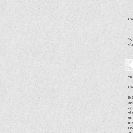
Ema
Vo
d’a
VI
Ema
Je 
aid
sym
et 
un 
mis
ins
arn