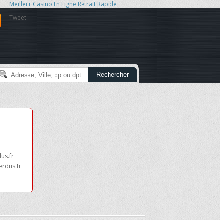
Meilleur Casino En Ligne Retrait Rapide
Tweet
Rechercher
dus.fr
erdus.fr