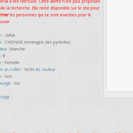
imal a été retrouvé. Cette alerte n'est plus proposée
 de la recherche. Elle reste disponible sur le site pour
ormer
les personnes qui se sont investies pour le
ouver
 :
GINA
e :
CHIENNE montagne des pyrénées
leur :
blanche
 :
8
e :
Femelle
e un collier :
NON
de couleur :
e :
non
ouage :
oui
sage :