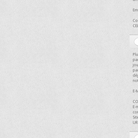
Ema
Co
CE
Pl
par
jo
pa
déj
not
E-M
CO
E-
co
Sit
URL