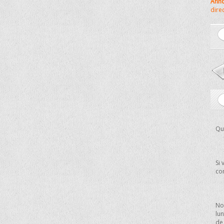
Anno
dire
Que
Si 
co
No
lun
de 