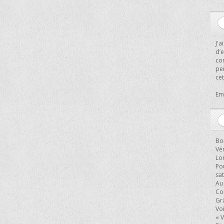
J'
d’e
con
pe
cet
Em
Bo
Vé
Lor
Po
sat
Au 
Co
Grâ
Voi
« 