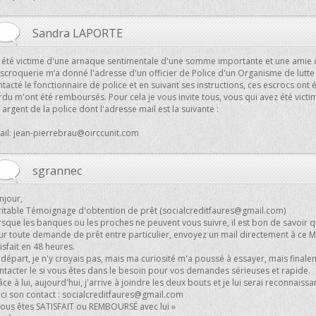
Sandra LAPORTE
ai été victime d'une arnaque sentimentale d'une somme importante et une amie q
scroquerie m’a donné l'adresse d'un officier de Police d'un Organisme de lutte 
tacté le fonctionnaire de police et en suivant ses instructions, ces escrocs ont é
rdu m'ont été remboursés. Pour cela je vous invite tous, vous qui avez été vict
 argent de la police dont l'adresse mail est la suivante :
ail:
jean-pierrebrau@oirccunit.com
sgrannec
njour,
ritable Témoignage d'obtention de prêt (
socialcreditfaures@gmail.com
)
sque les banques ou les proches ne peuvent vous suivre, il est bon de savoir qu
ur toute demande de prêt entre particulier, envoyez un mail directement à ce
isfait en 48 heures.
départ, je n'y croyais pas, mais ma curiosité m'a poussé à essayer, mais finalem
ntacter le si vous êtes dans le besoin pour vos demandes sérieuses et rapide.
ce à lui, aujourd'hui, j'arrive à joindre les deux bouts et je lui serai reconnaiss
ci son contact :
socialcreditfaures@gmail.com
Vous êtes SATISFAIT ou REMBOURSÉ avec lui »