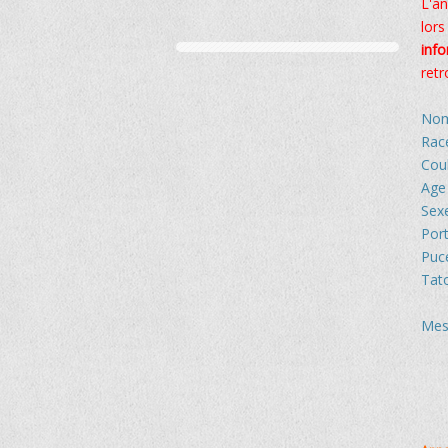
L'an
lors
inf
retr
Nom
Rac
Cou
Age
Sex
Port
Puc
Tat
Mes