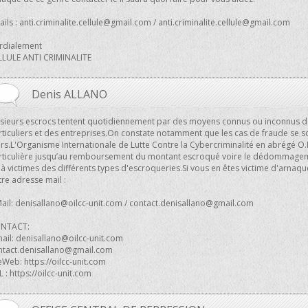
ils :
anti.criminalite.cellule@gmail.com
/
anti.criminalite.cellule@gmail.com
rdialement
LLULE ANTI CRIMINALITE
Denis ALLANO
usieurs escrocs tentent quotidiennement par des moyens connus ou inconnus 
ticuliers et des entreprises.On constate notamment que les cas de fraude se son
urs.L'Organisme Internationale de Lutte Contre la Cybercriminalité en abrégé O.
rticulière jusqu’au remboursement du montant escroqué voire le dédommagem
à victimes des différents types d'escroqueries.Si vous en êtes victime d'arnaque
re adresse mail :
ail:
denisallano@oilcc-unit.com
/
contact.denisallano@gmail.com
NTACT:
mail:
denisallano@oilcc-unit.com
ntact.denisallano@gmail.com
eWeb: https://oilcc-unit.com
 : https://oilcc-unit.com