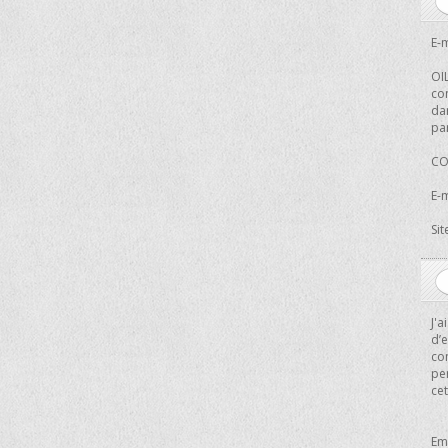
E-m
OIL
co
da
par
CO
E-m
Sit
J'
d’e
con
pe
cet
Em