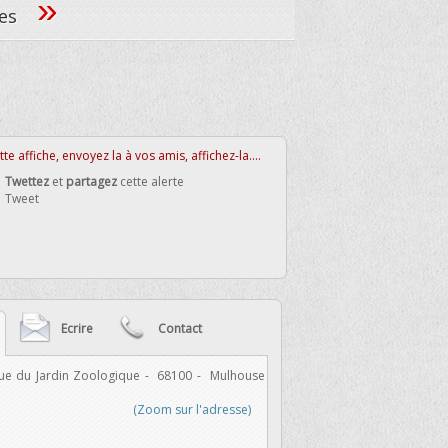
»
ées
te affiche, envoyez la à vos amis, affichez-la....
Twettez
et
partagez
cette alerte
Tweet
Ecrire
Contact
ue du Jardin Zoologique
-
68100
-
Mulhouse
-
Email :
(Zoom sur l'adresse)
Indiquez un email correct, po
Votre message :