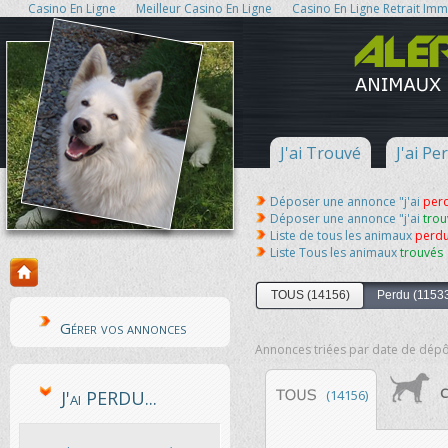
Casino En Ligne
Meilleur Casino En Ligne
Casino En Ligne Retrait Im
J'ai Trouvé
J'ai Pe
Déposer une annonce "j'ai
per
Déposer une annonce "j'ai
trou
Liste de tous les animaux
perd
Liste Tous les animaux
trouvés
TOUS (14156)
TOUS (14156)
Perdu (1153
Gérer vos annonces
Annonces triées par date de dépô
C
J'ai PERDU...
(14156)