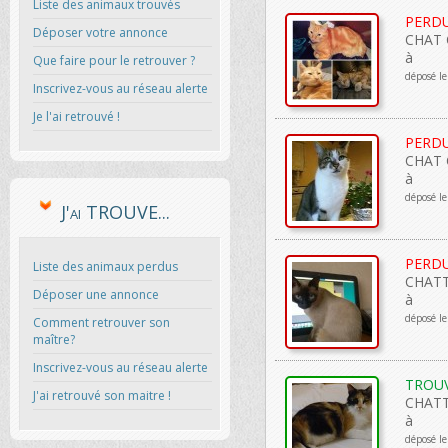
Liste des animaux trouvés
PERD
Déposer votre annonce
CHAT C
à
Que faire pour le retrouver ?
déposé l
Inscrivez-vous au réseau alerte
Je l'ai retrouvé !
PERD
CHAT C
à
déposé le
J'ai TROUVE...
PERD
Liste des animaux perdus
CHATT
Déposer une annonce
à
déposé l
Comment retrouver son
maître?
Inscrivez-vous au réseau alerte
TROU
J'ai retrouvé son maitre !
CHATTE
à
déposé le