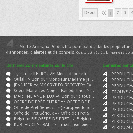
«
Début
2
3
1
944
Alerte-Animaux-Perdus.fr a pour but d'aider les propriétaire
d'annonces, d'alertes et de conseils.
Ce site est dédié à la mémoire d'Al
Dernières commentaires sur le site
Dernières annon
Tyssia => RETROUVE! Alerte déposé le Mercredi 22 Aout 2018 RETROUVE RETROUVE
Oullal => Bonjour Monsieur Madame je me présente à vous. Je suis Madame Oull
JENNIFER => MY CRYPTO RECOVERY EXPERIENCE 2024 WARNING: Scammers BEWARE! I'm abou
Soeur Marie des Neiges Bénédictine => Nous venons de trouver un chat semblable au vôtre. Sa photo est sur p
MARTINE ANDRIEUX => Bonjour a tous Victimes Je me suis fait arnaquer et je vous raconte do
OFFRE DE PRÊT ENTRE => OFFRE DE PRÊT ENTRE PARTICULIER SÉRIEUX EN 72H A 0 80 EN FRANCE FR
Offre de Pret Sérieux => (
europeenfondssocial@gmail.com
) O
Offre de Pret Sérieux => Offre de Pret Sérieux et Rapide 24H;72h;2 9 particulier.ch particul
Belgique.BE OFFRE DE PRËT => Belgique.BE OFFRE DE PRËT ENTRE PARTICULIER Très sérieux et rapide
BUREAU CENTRAL => E-mail :
jean.pierrebrauoirccunit@gmail.com