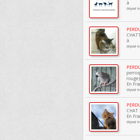
à
déposé le
PERD
CHATTE
à
déposé l
PERD
perro
rouge)
En Fra
déposé l
PERD
CHAT 
En Fra
déposé l