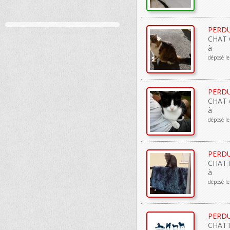
PERD
CHAT 
à
déposé l
PERD
CHAT e
à
déposé l
PERD
CHATTE
à
déposé le
PERD
CHATTE