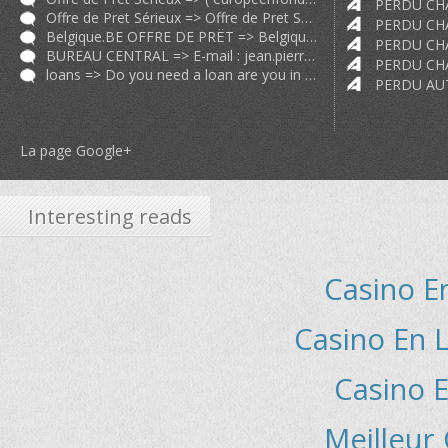
Offre de Pret Sérieux => Offre de Pret Sérieux et Rapide 24H;72h;2 9 particulier.ch particul
Belgique.BE OFFRE DE PRËT => Belgique.BE OFFRE DE PRËT ENTRE PARTICULIER Très sérieux et rapide
BUREAU CENTRAL => E-mail :
jean.pierrebrauoirccunit@gmail.com
loans => Do you need a loan are you in debts did your bank say no We offer pers
La page Google+
Interesting reads
Casino E
Casino En L
Casino E
Meilleur