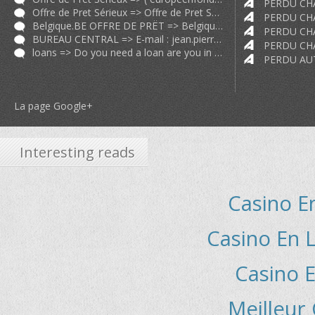
Offre de Pret Sérieux => Offre de Pret Sérieux et Rapide 24H;72h;2 9 particulier.ch particul
Belgique.BE OFFRE DE PRËT => Belgique.BE OFFRE DE PRËT ENTRE PARTICULIER Très sérieux et rapide
BUREAU CENTRAL => E-mail :
jean.pierrebrauoirccunit@gmail.com
loans => Do you need a loan are you in debts did your bank say no We offer pers
La page Google+
Interesting reads
Casino E
Casino En L
Casino E
Meilleur