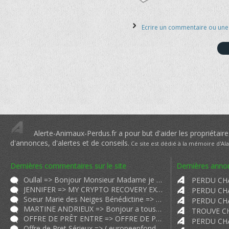
Ecrire un commentaire ou un
Alerte-Animaux-Perdus.fr a pour but d'aider les propriétaire
d'annonces, d'alertes et de conseils.
Ce site est dédié à la mémoire d'Al
Dernières commentaires sur le site
Dernières annon
Oullal => Bonjour Monsieur Madame je me présente à vous. Je suis Madame Oull
JENNIFER => MY CRYPTO RECOVERY EXPERIENCE 2024 WARNING: Scammers BEWARE! I'm abou
Soeur Marie des Neiges Bénédictine => Nous venons de trouver un chat semblable au vôtre. Sa photo est sur p
MARTINE ANDRIEUX => Bonjour a tous Victimes Je me suis fait arnaquer et je vous raconte do
OFFRE DE PRÊT ENTRE => OFFRE DE PRÊT ENTRE PARTICULIER SÉRIEUX EN 72H A 0 80 EN FRANCE FR
Offre de Pret Sérieux => (
europeenfondssocial@gmail.com
) O