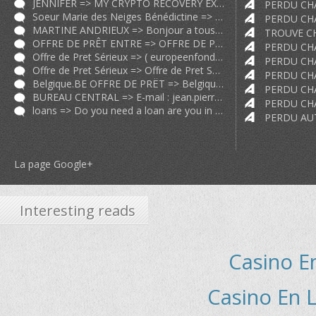
JENNIFER => MY CRYPTO RECOVERY EXPERIENCE 2024 WARNING: Scammers BEWARE! I'm abou
Soeur Marie des Neiges Bénédictine => Nous venons de trouver un chat semblable au vôtre. Sa photo est sur p
MARTINE ANDRIEUX => Bonjour a tous Victimes Je me suis fait arnaquer et je vous raconte do
OFFRE DE PRÊT ENTRE => OFFRE DE PRÊT ENTRE PARTICULIER SÉRIEUX EN 72H A 0 80 EN FRANCE FR
Offre de Pret Sérieux => (
europeenfondssocial@gmail.com
) O
Offre de Pret Sérieux => Offre de Pret Sérieux et Rapide 24H;72h;2 9 particulier.ch particul
Belgique.BE OFFRE DE PRËT => Belgique.BE OFFRE DE PRËT ENTRE PARTICULIER Très sérieux et rapide
BUREAU CENTRAL => E-mail :
jean.pierrebrauoirccunit@gmail.com
loans => Do you need a loan are you in debts did your bank say no We offer pers
La page Google+
Interesting reads
Casino E
Casino En L